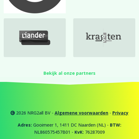
Bekijk al onze partners
2026 NRG2all BV -
Algemene voorwaarden
-
Privacy
Adres:
Gooimeer 1, 1411 DC Naarden (NL) -
BTW:
NL860575457B01 -
KvK:
76287009