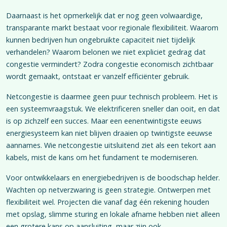
Daarnaast is het opmerkelijk dat er nog geen volwaardige,
transparante markt bestaat voor regionale flexibiliteit. Waarom
kunnen bedrijven hun ongebruikte capaciteit niet tijdelijk
verhandelen? Waarom belonen we niet expliciet gedrag dat
congestie vermindert? Zodra congestie economisch zichtbaar
wordt gemaakt, ontstaat er vanzelf efficiënter gebruik.
Netcongestie is daarmee geen puur technisch probleem. Het is
een systeemvraagstuk. We elektrificeren sneller dan ooit, en dat
is op zichzelf een succes. Maar een eenentwintigste eeuws
energiesysteem kan niet blijven draaien op twintigste eeuwse
aannames. Wie netcongestie uitsluitend ziet als een tekort aan
kabels, mist de kans om het fundament te moderniseren.
Voor ontwikkelaars en energiebedrijven is de boodschap helder.
Wachten op netverzwaring is geen strategie. Ontwerpen met
flexibiliteit wel. Projecten die vanaf dag één rekening houden
met opslag, slimme sturing en lokale afname hebben niet alleen
een grotere kans op aansluiting, maar zijn ook