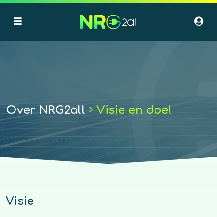
Over NRG2all
Visie en doel
Visie