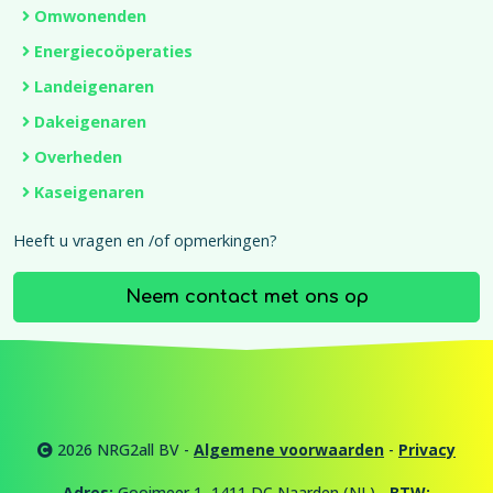
Omwonenden
Energiecoöperaties
Landeigenaren
Dakeigenaren
Overheden
Kaseigenaren
Heeft u vragen en /of opmerkingen?
Neem contact met ons op
2026 NRG2all BV -
Algemene voorwaarden
-
Privacy
Adres:
Gooimeer 1, 1411 DC Naarden (NL) -
BTW: