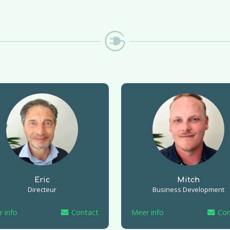
Eric
Mitch
Directeur
Business Development
 info
Contact
Meer info
Con