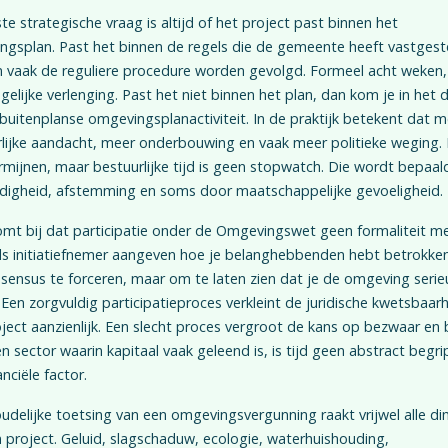
te strategische vraag is altijd of het project past binnen het
gsplan. Past het binnen de regels die de gemeente heeft vastgest
n vaak de reguliere procedure worden gevolgd. Formeel acht weken
elijke verlenging. Past het niet binnen het plan, dan kom je in het
buitenplanse omgevingsplanactiviteit. In de praktijk betekent dat m
lijke aandacht, meer onderbouwing en vaak meer politieke weging.
rmijnen, maar bestuurlijke tijd is geen stopwatch. Die wordt bepaal
ldigheid, afstemming en soms door maatschappelijke gevoeligheid.
mt bij dat participatie onder de Omgevingswet geen formaliteit mee
s initiatiefnemer aangeven hoe je belanghebbenden hebt betrokken
ensus te forceren, maar om te laten zien dat je de omgeving serie
Een zorgvuldig participatieproces verkleint de juridische kwetsbaar
ject aanzienlijk. Een slecht proces vergroot de kans op bezwaar en 
en sector waarin kapitaal vaak geleend is, is tijd geen abstract begr
anciële factor.
udelijke toetsing van een omgevingsvergunning raakt vrijwel alle d
 project. Geluid, slagschaduw, ecologie, waterhuishouding,