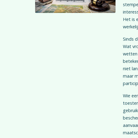
stempel
interes
Het is 
werkeli
Sinds 
Wat vro
wetten 
beteken
niet la
maar m
partici
Wie een
toeste
gebruik
bescher
aanvaar
maatsc