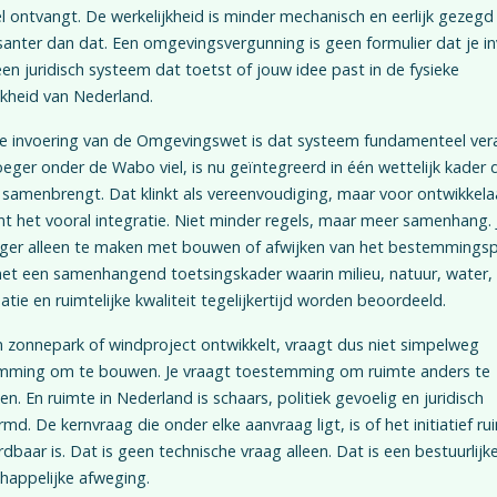
 ontvangt. De werkelijkheid is minder mechanisch en eerlijk gezegd
santer dan dat. Een omgevingsvergunning is geen formulier dat je inv
een juridisch systeem dat toetst of jouw idee past in de fysieke
jkheid van Nederland.
de invoering van de Omgevingswet is dat systeem fundamenteel ver
eger onder de Wabo viel, is nu geïntegreerd in één wettelijk kader 
samenbrengt. Dat klinkt als vereenvoudiging, maar voor ontwikkela
t het vooral integratie. Niet minder regels, maar meer samenhang. 
nger alleen te maken met bouwen of afwijken van het bestemmingsp
et een samenhangend toetsingskader waarin milieu, natuur, water,
patie en ruimtelijke kwaliteit tegelijkertijd worden beoordeeld.
 zonnepark of windproject ontwikkelt, vraagt dus niet simpelweg
mming om te bouwen. Je vraagt toestemming om ruimte anders te
en. En ruimte in Nederland is schaars, politiek gevoelig en juridisch
md. De kernvraag die onder elke aanvraag ligt, is of het initiatief rui
dbaar is. Dat is geen technische vraag alleen. Dat is een bestuurlijk
happelijke afweging.