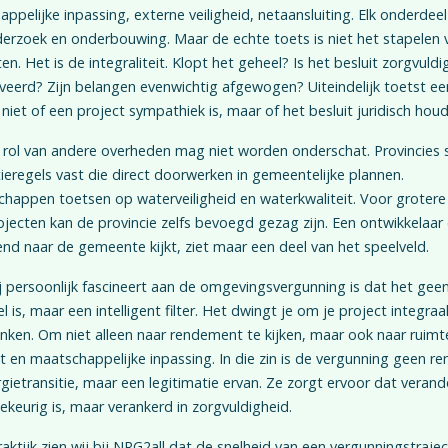
appelijke inpassing, externe veiligheid, netaansluiting. Elk onderdee
rzoek en onderbouwing. Maar de echte toets is niet het stapelen 
en. Het is de integraliteit. Klopt het geheel? Is het besluit zorgvuldi
eerd? Zijn belangen evenwichtig afgewogen? Uiteindelijk toetst ee
 niet of een project sympathiek is, maar of het besluit juridisch houd
rol van andere overheden mag niet worden onderschat. Provincies s
tieregels vast die direct doorwerken in gemeentelijke plannen.
happen toetsen op waterveiligheid en waterkwaliteit. Voor grotere
jecten kan de provincie zelfs bevoegd gezag zijn. Een ontwikkelaar 
tend naar de gemeente kijkt, ziet maar een deel van het speelveld.
 persoonlijk fascineert aan de omgevingsvergunning is dat het gee
l is, maar een intelligent filter. Het dwingt je om je project integraa
ken. Om niet alleen naar rendement te kijken, maar ook naar ruimte
it en maatschappelijke inpassing. In die zin is de vergunning geen r
gietransitie, maar een legitimatie ervan. Ze zorgt ervoor dat verand
llekeurig is, maar verankerd in zorgvuldigheid.
raktijk zien wij bij NRG2all dat de snelheid van een vergunningstrajec