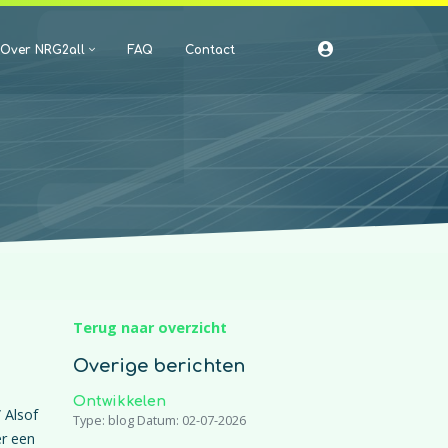
Over NRG2all
FAQ
Contact
Terug naar overzicht
Overige berichten
Ontwikkelen
 Alsof
Type: blog Datum: 02-07-2026
er een