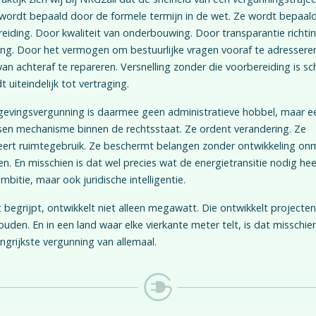
wordt bepaald door de formele termijn in de wet. Ze wordt bepaal
eiding. Door kwaliteit van onderbouwing. Door transparantie richti
g. Door het vermogen om bestuurlijke vragen vooraf te adresseren
van achteraf te repareren. Versnelling zonder die voorbereiding is sch
t uiteindelijk tot vertraging.
evingsvergunning is daarmee geen administratieve hobbel, maar e
en mechanisme binnen de rechtsstaat. Ze ordent verandering. Ze
eert ruimtegebruik. Ze beschermt belangen zonder ontwikkeling onm
n. En misschien is dat wel precies wat de energietransitie nodig hee
ambitie, maar ook juridische intelligentie.
 begrijpt, ontwikkelt niet alleen megawatt. Die ontwikkelt projecten
uden. En in een land waar elke vierkante meter telt, is dat misschie
ngrijkste vergunning van allemaal.