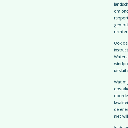
landsch
om onde
rapport
gemotiv
rechter
Ook de 
instruc
Watersc
windpro
uitslui
Wat mij
obstake
doorden
kwalite
de ener
niet wi
In de p