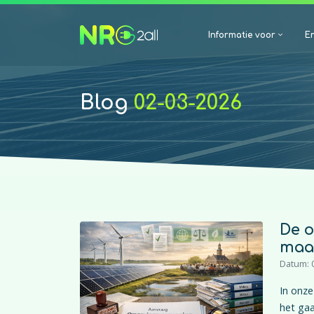
Informatie voor
En
Blog
02-03-2026
De o
maar
Datum: 
In onze
het gaa