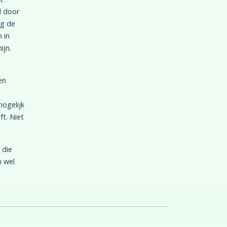
d door
ng de
 in
ijn.
en
ogelijk
ft. Niet
 die
n wel