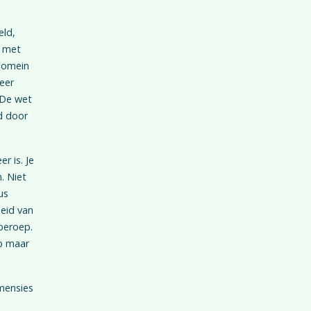
eld,
, met
 domein
eer
 De wet
d door
r is. Je
. Niet
us
heid van
beroep.
ip maar
imensies