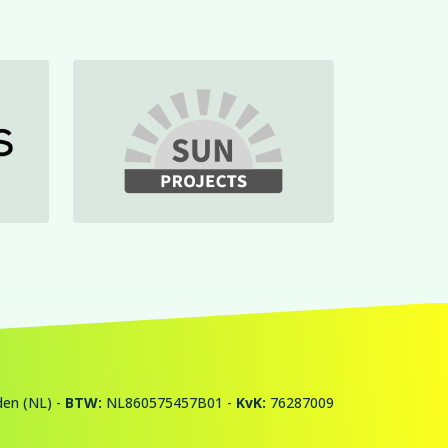
en (NL) -
BTW:
NL860575457B01 -
KvK:
76287009