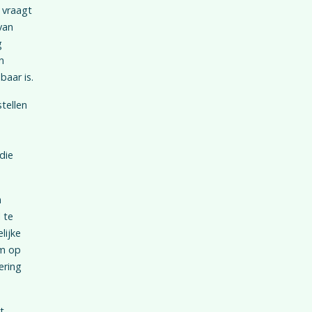
l vraagt
van
g
n
baar is.
tellen
die
n
l te
lijke
em op
ering
t