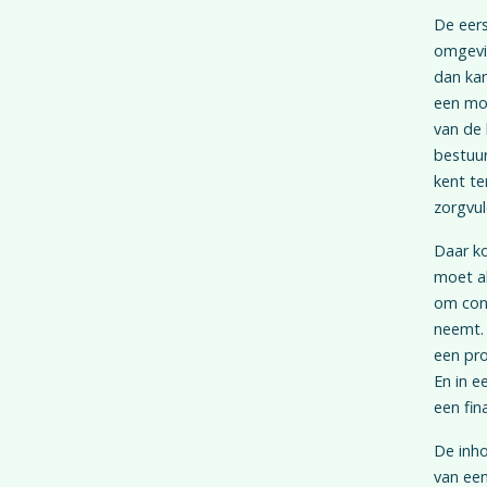
De eers
omgevin
dan ka
een mog
van de 
bestuur
kent te
zorgvu
Daar ko
moet al
om cons
neemt. 
een pro
En in e
een fin
De inho
van een