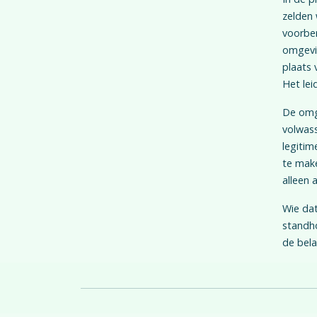
zelden 
voorber
omgevin
plaats 
Het leid
De omg
volwass
legitim
te make
alleen 
Wie dat
standho
de bela