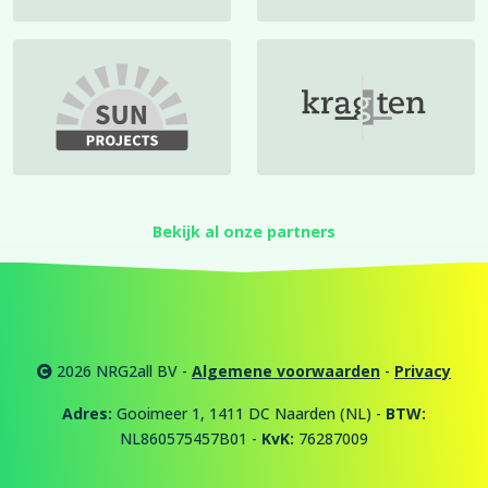
Bekijk al onze partners
2026 NRG2all BV -
Algemene voorwaarden
-
Privacy
Adres:
Gooimeer 1, 1411 DC Naarden (NL) -
BTW:
NL860575457B01 -
KvK:
76287009